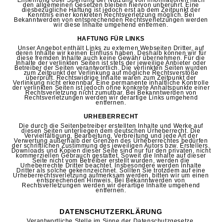
Entfernung oder Sperrung der Nutzung von Informationen nach
den allgemeinen Gesetzen bleiben hiervon unberührt. Eine
diesbezügliche Haftung ist jedoch erst ab dem Zeitpunkt der
Kenntnis einer konkreten Rechtsverletzung möglich. Bei
Bekanntwerden von entsprechenden Rechtsverletzungen werden
wir diese Inhalte umgehend entfernen.
HAFTUNG FÜR LINKS
Unser Angebot enthält Links zu externen Webseiten Dritter, auf
deren Inhalte wir keinen Einfluss haben. Deshalb können wir für
diese fremden Inhalte auch keine Gewähr übernehmen. Für die
Inhalte der verlinkten Seiten ist stets der jeweilige Anbieter oder
Betreiber der Seiten verantwortlich. Die verlinkten Seiten wurden
zum Zeitpunkt der Verlinkung auf mögliche Rechtsverstöße
überprüft. Rechtswidrige Inhalte waren zum Zeitpunkt der
Verlinkung nicht erkennbar. Eine permanente inhaltliche Kontrolle
der verlinkten Seiten ist jedoch ohne konkrete Anhaltspunkte einer
Rechtsverletzung nicht zumutbar. Bei Bekanntwerden von
Rechtsverletzungen werden wir derartige Links umgehend
entfernen.
URHEBERRECHT
Die durch die Seitenbetreiber erstellten Inhalte und Werke auf
diesen Seiten unterliegen dem deutschen Urheberrecht. Die
Vervielfältigung, Bearbeitung, Verbreitung und jede Art der
Verwertung außerhalb der Grenzen des Urheberrechtes bedürfen
der schriftlichen Zustimmung des jeweiligen Autors bzw. Erstellers.
Downloads und Kopien dieser Seite sind nur für den privaten, nicht
kommerziellen Gebrauch gestattet. Soweit die Inhalte auf dieser
Seite nicht vom Betreiber erstellt wurden, werden die
Urheberrechte Dritter beachtet. Insbesondere werden Inhalte
Dritter als solche gekennzeichnet. Sollten Sie trotzdem auf eine
Urheberrechtsverletzung aufmerksam werden, bitten wir um einen
entsprechenden Hinweis. Bei Bekanntwerden von
Rechtsverletzungen werden wir derartige Inhalte umgehend
entfernen.
DATENSCHUTZERKLÄRUNG
Verantwortliche Stelle im Sinne der Datenschutzgesetze,