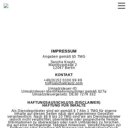
PROJECTS
LIGHT
ABOUT
INSTAGRAM
IMPRESSUM
Angaben gemäß §5 TMG
Sascha Krautz
Manitiusstraße 2
12047 Berlin
KONTAKT
+49(0)152 0100 99 89
hi@saschakrautz.com
Umsatzsteuer-ID:
Umsatzsteuer-Identifikationsnummer gemäß §27a
Umsatzsteuergesetz: DE30 7274 332
HAFTUNGSAUSSCHLUSS (DISCLAIMER)
HAFTUNG FÜR INHALTE
Als Diensteanbieter sind wir gemäß § 7 Abs.1 TMG für eigene
Inhalte auf diesen Seiten nach den allgemeinen Gesetzen
verantwortlich. Nach §§ 8 bis 10 TMG sind wir als Diensteanbieter
jedoch nicht verpflichtet, übermittelte oder gespeicherte fremde
Informationen zu überwachen oder nach Umständen zu forschen,
die auf eine rechtswidrige Tätigkeit hinweisen. Verpflichtungen zur