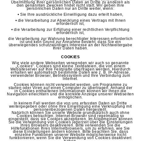
Übermittlung Ihrer persönlichen Daten an Dritte zu anderen als
den genannten Zwecken findet nicht statt. Wir geben Ihre
persönlichen Daten nur an Dritte weiter, wenn:
• Sie Ihre ausdrückliche Einwilligung dazu erteilt haben,
• die Verarbeitung zur Abwicklung eines Vertrags mit Ihnen
erforderlich ist,
• die Verarbeitung zur Erfüllung einer rechtlichen Verpflichtung
erforderlich ist,
die Verarbeitung zur Wahrung berechtigter Interessen erforderlich
ist und kein Grund zur Annahme besteht, dass Sie ein
überwiegendes schutzwürdiges Interesse an der Nichtweitergabe
Ihrer Daten haben.
COOKIES
Wie viele andere Webseiten verwenden wir auch so genannte
„Cookies“. Cookies sind kleine Textdateien, die von einem
Websiteserver auf Ihre Festplatte übertragen werden. Hierdurch
erhalten wir automatisch bestimmte Daten wie z. B. IP-Adresse,
verwendeter Browser, Betriebssystem und Ihre Verbindung zum
Internet.
Cookies können nicht verwendet werden, um Programme zu
starten oder Viren auf einen Computer zu übertragen. Anhand der
in Cookies enthaltenen Informationen können wir Ihnen die
Navigation erleichtern und die korrekte Anzeige unserer Webseiten
ermöglichen.
In keinem Fall werden die von uns erfassten Daten an Dritte
weitergegeben oder ohne Ihre Einwilligung eine Verknüpfung mit
personenbezogenen Daten hergestellt.
Natürlich können Sie unsere Website grundsätzlich auch ohne
Cookies betrachten. Internet-Browser sind regelmäßig so
eingestellt, dass sie Cookies akzeptieren. Im Allgemeinen können
Sie die Verwendung von Cookies jederzeit über die Einstellungen
Ihres Browsers deaktivieren. Bitte verwenden Sie die
Hilfefunktionen Ihres Internetbrowsers, um zu erfahren, wie Sie
diese Einstellungen ändern können. Bitte beachten Sie, dass
einzelne Funktionen unserer Website möglicherweise nicht
funktionieren, wenn Sie die Verwendung von Cookies deaktiviert