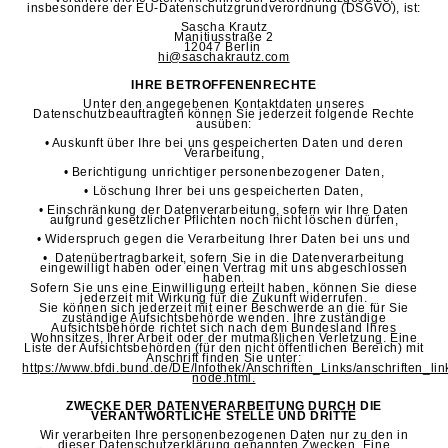
insbesondere der EU-Datenschutzgrundverordnung (DSGVO), ist:
Sascha Krautz
Manitiusstraße 2
12047 Berlin
hi@saschakrautz.com
IHRE BETROFFENENRECHTE
Unter den angegebenen Kontaktdaten unseres
Datenschutzbeauftragten können Sie jederzeit folgende Rechte
ausüben:
• Auskunft über Ihre bei uns gespeicherten Daten und deren
Verarbeitung,
• Berichtigung unrichtiger personenbezogener Daten,
• Löschung Ihrer bei uns gespeicherten Daten,
• Einschränkung der Datenverarbeitung, sofern wir Ihre Daten
aufgrund gesetzlicher Pflichten noch nicht löschen dürfen,
• Widerspruch gegen die Verarbeitung Ihrer Daten bei uns und
• Datenübertragbarkeit, sofern Sie in die Datenverarbeitung
eingewilligt haben oder einen Vertrag mit uns abgeschlossen
haben.
Sofern Sie uns eine Einwilligung erteilt haben, können Sie diese
jederzeit mit Wirkung für die Zukunft widerrufen.
Sie können sich jederzeit mit einer Beschwerde an die für Sie
zuständige Aufsichtsbehörde wenden. Ihre zuständige
Aufsichtsbehörde richtet sich nach dem Bundesland Ihres
Wohnsitzes, Ihrer Arbeit oder der mutmaßlichen Verletzung. Eine
Liste der Aufsichtsbehörden (für den nicht öffentlichen Bereich) mit
Anschrift finden Sie unter:
https://www.bfdi.bund.de/DE/Infothek/Anschriften_Links/anschriften_lin
node.html.
ZWECKE DER DATENVERARBEITUNG DURCH DIE
VERANTWORTLICHE STELLE UND DRITTE
Wir verarbeiten Ihre personenbezogenen Daten nur zu den in
dieser Datenschutzerklärung genannten Zwecken. Eine