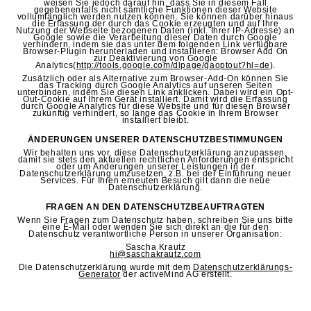
weisen Sie jedoch darauf hin, dass Sie in diesem Fall
gegebenenfalls nicht sämtliche Funktionen dieser Website
vollumfänglich werden nutzen können. Sie können darüber hinaus
die Erfassung der durch das Cookie erzeugten und auf Ihre
Nutzung der Webseite bezogenen Daten (inkl. Ihrer IP-Adresse) an
Google sowie die Verarbeitung dieser Daten durch Google
verhindern, indem sie das unter dem folgenden Link verfügbare
Browser-Plugin herunterladen und installieren: Browser Add On
zur Deaktivierung von Google
Analytics(
http://tools.google.com/dlpage/gaoptout?hl=de
).
Zusätzlich oder als Alternative zum Browser-Add-On können Sie
das Tracking durch Google Analytics auf unseren Seiten
unterbinden, indem Sie diesen Link anklicken. Dabei wird ein Opt-
Out-Cookie auf Ihrem Gerät installiert. Damit wird die Erfassung
durch Google Analytics für diese Website und für diesen Browser
zukünftig verhindert, so lange das Cookie in Ihrem Browser
installiert bleibt.
ÄNDERUNGEN UNSERER DATENSCHUTZBESTIMMUNGEN
Wir behalten uns vor, diese Datenschutzerklärung anzupassen,
damit sie stets den aktuellen rechtlichen Anforderungen entspricht
oder um Änderungen unserer Leistungen in der
Datenschutzerklärung umzusetzen, z.B. bei der Einführung neuer
Services. Für Ihren erneuten Besuch gilt dann die neue
Datenschutzerklärung.
FRAGEN AN DEN DATENSCHUTZBEAUFTRAGTEN
Wenn Sie Fragen zum Datenschutz haben, schreiben Sie uns bitte
eine E-Mail oder wenden Sie sich direkt an die für den
Datenschutz verantwortliche Person in unserer Organisation:
Sascha Krautz
hi@saschakrautz.com
Die Datenschutzerklärung wurde mit dem
Datenschutzerklärungs-
Generator
der activeMind AG erstellt.