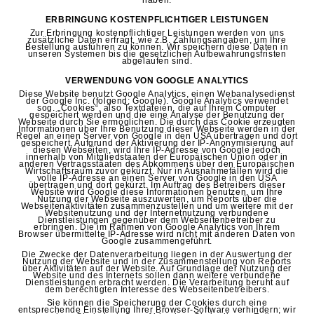
haben.
ERBRINGUNG KOSTENPFLICHTIGER LEISTUNGEN
Zur Erbringung kostenpflichtiger Leistungen werden von uns
zusätzliche Daten erfragt, wie z.B. Zahlungsangaben, um Ihre
Bestellung ausführen zu können. Wir speichern diese Daten in
unseren Systemen bis die gesetzlichen Aufbewahrungsfristen
abgelaufen sind.
VERWENDUNG VON GOOGLE ANALYTICS
Diese Website benutzt Google Analytics, einen Webanalysedienst
der Google Inc. (folgend: Google). Google Analytics verwendet
sog. „Cookies“, also Textdateien, die auf Ihrem Computer
gespeichert werden und die eine Analyse der Benutzung der
Webseite durch Sie ermöglichen. Die durch das Cookie erzeugten
Informationen über Ihre Benutzung dieser Webseite werden in der
Regel an einen Server von Google in den USA übertragen und dort
gespeichert. Aufgrund der Aktivierung der IP-Anonymisierung auf
diesen Webseiten, wird Ihre IP-Adresse von Google jedoch
innerhalb von Mitgliedstaaten der Europäischen Union oder in
anderen Vertragsstaaten des Abkommens über den Europäischen
Wirtschaftsraum zuvor gekürzt. Nur in Ausnahmefällen wird die
volle IP-Adresse an einen Server von Google in den USA
übertragen und dort gekürzt. Im Auftrag des Betreibers dieser
Website wird Google diese Informationen benutzen, um Ihre
Nutzung der Webseite auszuwerten, um Reports über die
Webseitenaktivitäten zusammenzustellen und um weitere mit der
Websitenutzung und der Internetnutzung verbundene
Dienstleistungen gegenüber dem Webseitenbetreiber zu
erbringen. Die im Rahmen von Google Analytics von Ihrem
Browser übermittelte IP-Adresse wird nicht mit anderen Daten von
Google zusammengeführt.
Die Zwecke der Datenverarbeitung liegen in der Auswertung der
Nutzung der Website und in der Zusammenstellung von Reports
über Aktivitäten auf der Website. Auf Grundlage der Nutzung der
Website und des Internets sollen dann weitere verbundene
Dienstleistungen erbracht werden. Die Verarbeitung beruht auf
dem berechtigten Interesse des Webseitenbetreibers.
Sie können die Speicherung der Cookies durch eine
entsprechende Einstellung Ihrer Browser-Software verhindern; wir